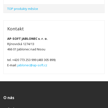
TOP produkty měsíce
Kontakt
AP-SOFT JABLONEC s. r. o.
Rýnovická 1274/13
466 01 Jablonec nad Nisou
tel. +420 773 253 999 (483 305 899)
E-mail:
jablonec@ap-soft.cz
O nás