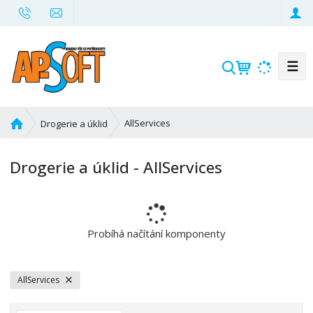
☰
V
y
h
l
Ú
AllServices
Drogerie a úklid
e
v
d
o
Drogerie a úklid - AllServices
d
a
n
t
í
s
t
Probíhá načítání komponenty
r
a
n
AllServices
a