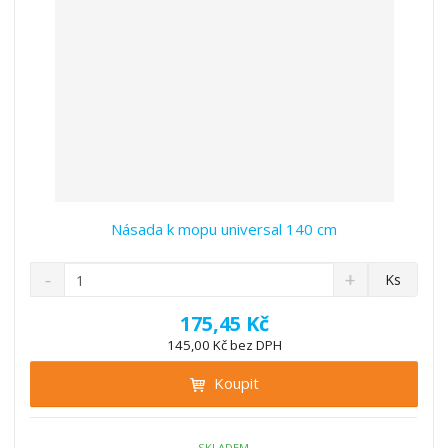
í
Násada k mopu universal 140 cm
S
N
Z
Ks
n
a
m
í
v
ě
175,45 Kč
ž
ý
n
145,00 Kč bez DPH
i
š
i
t
i
Koupit
t
m
t
p
n
m
o
o
n
SKLADEM