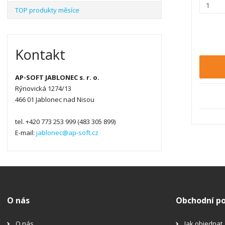
Z
TOP produkty měsíce
m
ě
n
i
Kontakt
t
p
AP-SOFT JABLONEC s. r. o.
o
Rýnovická 1274/13
č
466 01 Jablonec nad Nisou
e
t
tel. +420 773 253 999 (483 305 899)
E-mail:
jablonec@ap-soft.cz
O nás
Obchodní p
O nás
Jak objednat