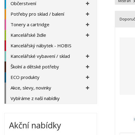
a
Mistran
Občerstvení
Potřeby pro sklad / balení
Doporu
Tonery a cartridge
Ř
Kancelářské židle
a
z
Kancelářský nábytek - HOBIS
e
Kancelářské vybavení / sklad
n
í
Školní a dětské potřeby
p
r
ECO produkty
o
Akce, slevy, novinky
d
u
Vybíráme z naší nabídky
k
t
ů
Akční nabídky