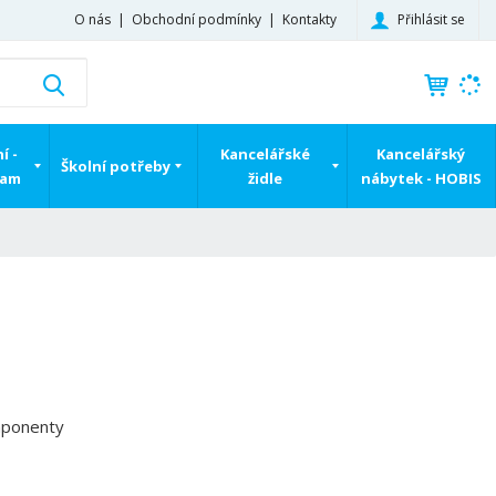
Přihlásit se
O nás
Obchodní podmínky
Kontakty
K
Vyhledat
d
o
h
í -
Kancelářské
Kancelářský
Školní potřeby
l
ram
židle
nábytek - HOBIS
e
d
á
,
t
e
n
n
a
j
mponenty
d
e