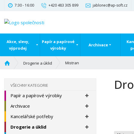
7:30 - 16:00
+420 483 305 899
jablonec@ap-soft.cz
Akce, slevy,
Papír a papírové
Kan
Archivace
výprodej
výrobky
p
Ú
Mistran
Drogerie a úklid
v
o
Dro
d
VŠECHNY KATEGORIE
n
Papír a papírové výrobky
í
s
Archivace
t
r
Kancelářské potřeby
a
Drogerie a úklid
n