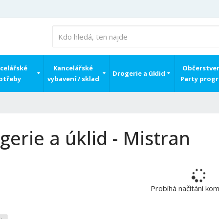
celářské
Kancelářské
Občerstven
Drogerie a úklid
otřeby
vybavení / sklad
Party prog
gerie a úklid - Mistran
Probíhá načítání ko