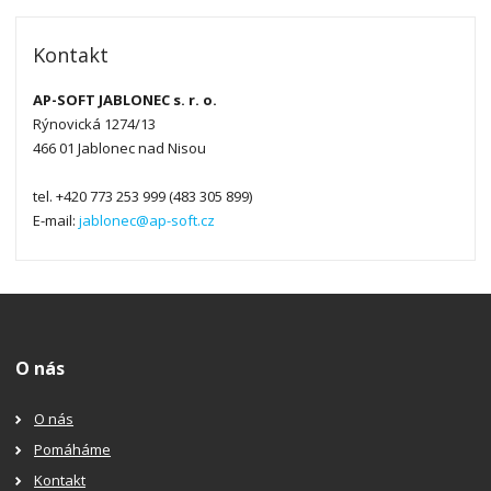
Kontakt
AP-SOFT JABLONEC s. r. o.
Rýnovická 1274/13
466 01 Jablonec nad Nisou
tel. +420 773 253 999 (483 305 899)
E-mail:
jablonec@ap-soft.cz
O nás
O nás
Pomáháme
Kontakt