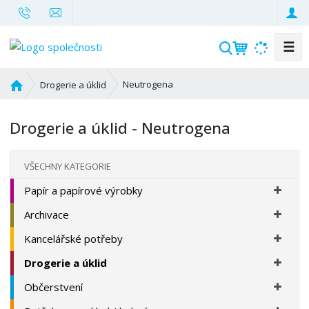
☰
V
y
h
Ú
Neutrogena
Drogerie a úklid
l
v
o
e
Drogerie a úklid - Neutrogena
d
d
n
a
í
t
VŠECHNY KATEGORIE
s
Papír a papírové výrobky
t
r
Archivace
a
n
Kancelářské potřeby
a
Drogerie a úklid
Občerstvení