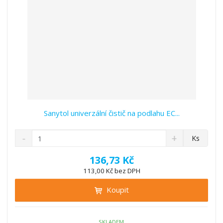
í
Sanytol univerzální čistič na podlahu EC...
S
N
Z
Ks
n
a
m
í
v
ě
136,73 Kč
ž
ý
n
113,00 Kč bez DPH
i
š
i
t
i
Koupit
t
m
t
p
n
m
o
o
n
č
SKLADEM