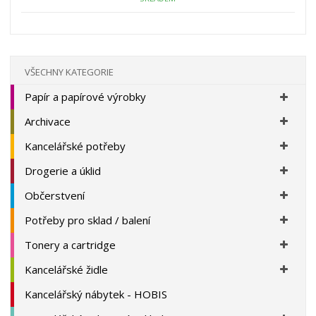
ž
o
s
ž
e
t
s
t
v
t
í
v
í
VŠECHNY KATEGORIE
Papír a papírové výrobky
Archivace
Kancelářské potřeby
Drogerie a úklid
Občerstvení
Potřeby pro sklad / balení
Tonery a cartridge
Kancelářské židle
Kancelářský nábytek - HOBIS