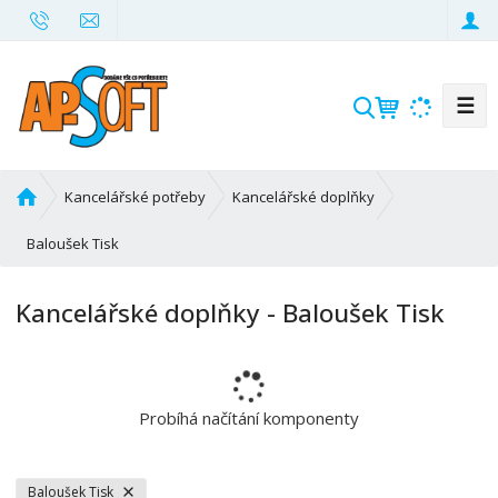
☰
V
y
h
l
Ú
Kancelářské potřeby
Kancelářské doplňky
e
v
d
o
Baloušek Tisk
d
a
n
t
Kancelářské doplňky - Baloušek Tisk
í
s
t
r
a
Probíhá načítání komponenty
n
a
Baloušek Tisk