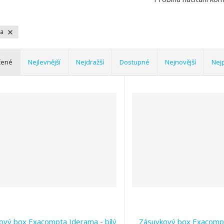
ta
čené
Nejlevnější
Nejdražší
Dostupné
Nejnovější
Nej
ový box Exacompta Iderama - bílý
Zásuvkový box Exacomp