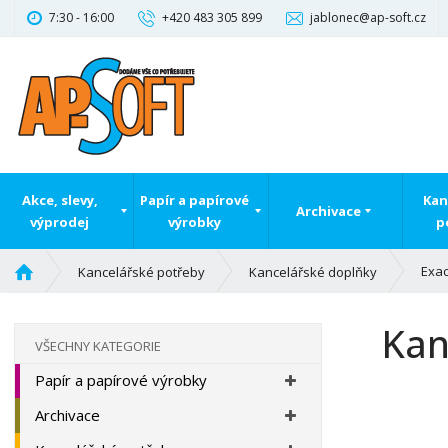
7:30 - 16:00
+420 483 305 899
jablonec@ap-soft.cz
Akce, slevy,
Papír a papírové
Kan
Archivace
výprodej
výrobky
p
Ú
Exa
Kancelářské potřeby
Kancelářské doplňky
v
o
Kan
d
VŠECHNY KATEGORIE
n
Papír a papírové výrobky
í
s
Archivace
t
r