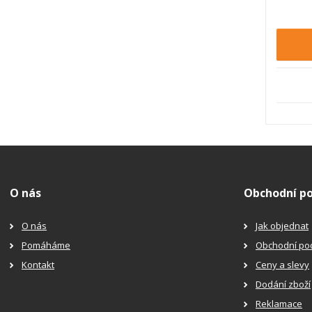
i
t
p
o
č
e
t
O nás
Obchodní p
O nás
Jak objednat
Pomáháme
Obchodní po
Kontakt
Ceny a slevy
Dodání zboží
Reklamace