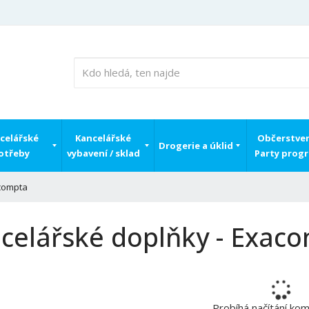
celářské
Kancelářské
Občerstven
Drogerie a úklid
otřeby
vybavení / sklad
Party prog
compta
celářské doplňky - Exac
Probíhá načítání ko