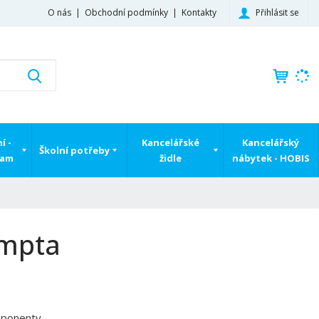
Přihlásit se
O nás
Obchodní podmínky
Kontakty
K
Vyhledat
d
o
h
l
í -
Kancelářské
Kancelářský
e
Školní potřeby
ram
židle
nábytek - HOBIS
d
á
,
t
e
ompta
n
n
a
j
d
mponenty
e