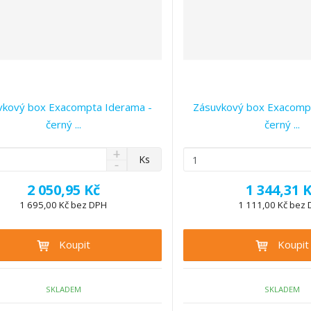
vkový box Exacompta Iderama -
Zásuvkový box Exacomp
černý ...
černý ...
N
Z
Ks
S
a
m
n
v
ě
2 050,95 Kč
1 344,31 
í
ý
n
ž
1 695,00 Kč bez DPH
1 111,00 Kč bez
š
i
i
i
t
t
t
Koupit
Koupit
p
m
m
n
o
n
o
o
č
ž
ž
SKLADEM
SKLADEM
e
s
s
t