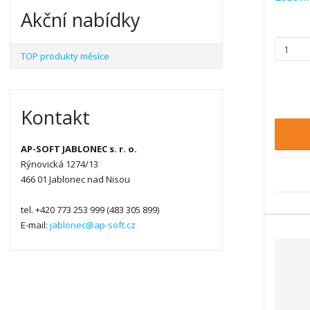
Akční nabídky
Z
TOP produkty měsíce
m
ě
n
i
Kontakt
t
p
AP-SOFT JABLONEC s. r. o.
o
Rýnovická 1274/13
č
466 01 Jablonec nad Nisou
e
t
tel. +420 773 253 999 (483 305 899)
E-mail:
jablonec@ap-soft.cz