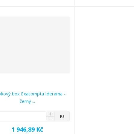
t
t
v
v
í
í
vkový box Exacompta Iderama -
černý ...
N
Ks
S
a
n
v
1 946,89 Kč
í
ý