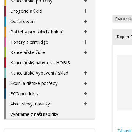
Kancelářské potřeby
a
Drogerie a úklid
n
a
Exacomp
Občerstvení
Potřeby pro sklad / balení
Doporu
Tonery a cartridge
Ř
Kancelářské židle
a
z
Kancelářský nábytek - HOBIS
e
Kancelářské vybavení / sklad
n
í
Školní a dětské potřeby
p
r
ECO produkty
o
Akce, slevy, novinky
d
u
Vybíráme z naší nabídky
k
t
Zásuvk
ů