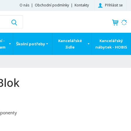
Přihlásit se
O nás
Obchodní podmínky
Kontakty
K
Vyhledat
d
o
h
í -
Kancelářské
Kancelářský
Školní potřeby
l
ram
židle
nábytek - HOBIS
e
d
á
,
t
Blok
e
n
n
a
j
mponenty
d
e