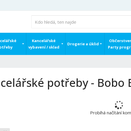
celářské
Kancelářské
Občerstven
Drogerie a úklid
otřeby
vybavení / sklad
Party prog
celářské potřeby - Bobo 
Probíhá načítání ko