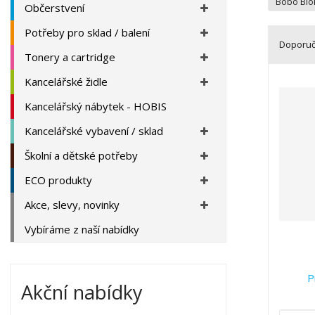
a
Bobo Blo
Občerstvení
Potřeby pro sklad / balení
Doporu
Tonery a cartridge
Ř
Kancelářské židle
a
z
Kancelářský nábytek - HOBIS
e
Kancelářské vybavení / sklad
n
í
Školní a dětské potřeby
p
r
ECO produkty
o
Akce, slevy, novinky
d
u
Vybíráme z naší nabídky
k
t
ů
P
Akční nabídky