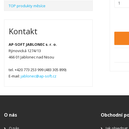
Z
TOP produkty měsíce
m
ě
n
i
Kontakt
t
p
AP-SOFT JABLONEC s. r. o.
o
Rýnovická 1274/13
č
466 01 Jablonec nad Nisou
e
t
tel. +420 773 253 999 (483 305 899)
E-mail:
jablonec@ap-soft.cz
O nás
Obchodní p
O nás
Jak objednat