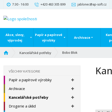
7:30 - 16:00
+420 483 305 899
jablonec@ap-soft.cz
Akce, slevy,
Papír a papírové
Kan
Archivace
výprodej
výrobky
p
Ú
Bobo Blok
Kancelářské potřeby
v
o
Kan
d
VŠECHNY KATEGORIE
n
Papír a papírové výrobky
í
s
Archivace
t
r
Kancelářské potřeby
a
Drogerie a úklid
n