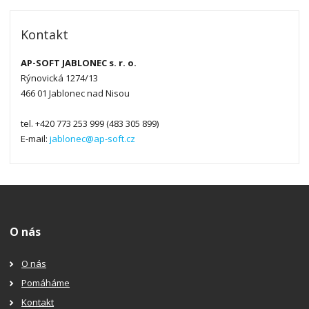
Kontakt
AP-SOFT JABLONEC s. r. o.
Rýnovická 1274/13
466 01 Jablonec nad Nisou
tel. +420 773 253 999 (483 305 899)
E-mail:
jablonec@ap-soft.cz
O nás
O nás
Pomáháme
Kontakt