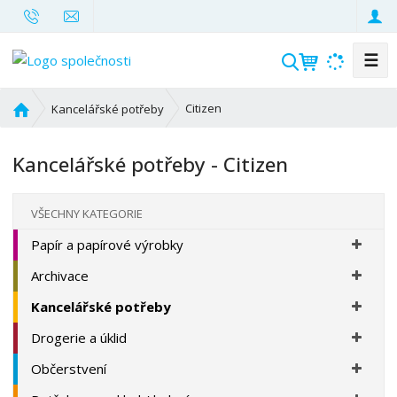
☰
V
y
h
Ú
Citizen
Kancelářské potřeby
l
v
o
e
Kancelářské potřeby - Citizen
d
d
n
a
í
t
VŠECHNY KATEGORIE
s
Papír a papírové výrobky
t
r
Archivace
a
n
Kancelářské potřeby
a
Drogerie a úklid
Občerstvení