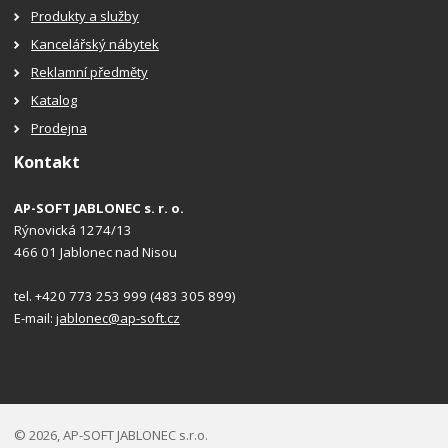
Produkty a služby
Kancelářský nábytek
Reklamní předměty
Katalog
Prodejna
Kontakt
AP-SOFT JABLONEC s. r. o.
Rýnovická 1274/13
466 01 Jablonec nad Nisou
tel. +420 773 253 999 (483 305 899)
E-mail:
jablonec@ap-soft.cz
© 2026, AP-SOFT JABLONEC s.r.o.