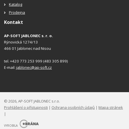
Katalog
Prodejna
Kontakt
AP-SOFT JABLONEC s. r. o.
Rýnovická 1274/13
466 01 Jablonec nad Nisou
tel. +420 773 253 999 (483 305 899)
E-mail:
jablonec@ap-soft.cz
© 2026, AP-SOFT JABLONEC s.r.o.
Prohlášení o přístupnosti
|
Ochrana osobních údajů
|
Mapa stránek
|
E
B
VYROBILA
R