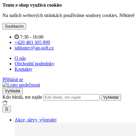
Tento e-shop využívá cookies
Na našich webových stránkách používáme soubory cookies. Některé z n
Souhlasím
7:30 - 16:00
+420 483 305 899
jablonec@ap-soft.cz
O nás
Obchodní podmínky
Kontakty
Přihlásit se
Vyhledat
Kdo hledá, ten najde
Vyhledat
☰
Akce, slevy, výprodej