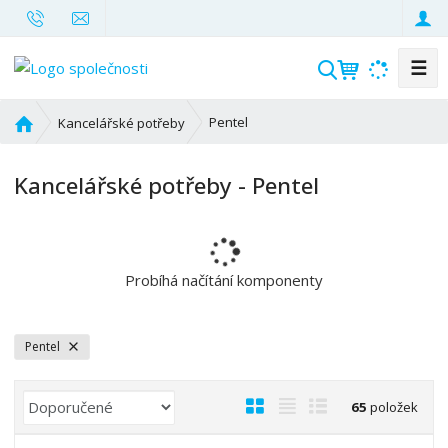
☰
V
y
h
Ú
Pentel
Kancelářské potřeby
l
v
o
e
Kancelářské potřeby - Pentel
d
d
n
a
í
t
s
t
Probíhá načítání komponenty
r
a
n
Pentel
a
Ř
O
T
Ř
65
položek
a
b
a
á
z