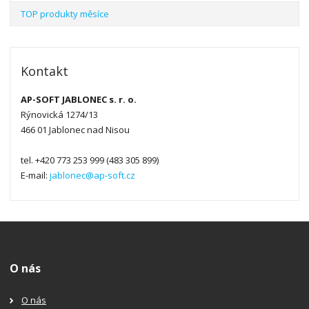
TOP produkty měsíce
Kontakt
AP-SOFT JABLONEC s. r. o.
Rýnovická 1274/13
466 01 Jablonec nad Nisou
tel. +420 773 253 999 (483 305 899)
E-mail:
jablonec@ap-soft.cz
O nás
O nás