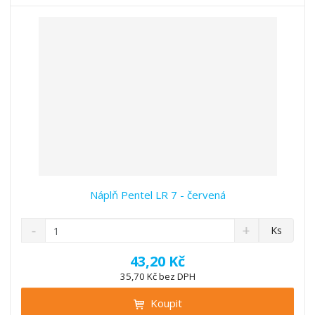
t
s
t
v
t
í
v
í
Náplň Pentel LR 7 - červená
S
N
Z
Ks
n
a
m
í
v
ě
43,20 Kč
ž
ý
n
35,70 Kč bez DPH
i
š
i
t
i
Koupit
t
m
t