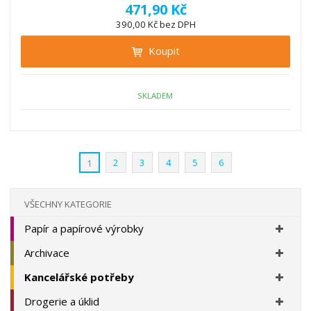
í
v
ě
471,90 Kč
ž
ý
n
390,00 Kč bez DPH
i
š
i
t
i
Koupit
t
m
t
p
n
m
o
o
n
ž
o
č
SKLADEM
s
ž
e
t
s
t
v
t
í
v
2
3
4
5
6
1
í
VŠECHNY KATEGORIE
Papír a papírové výrobky
Archivace
Kancelářské potřeby
Drogerie a úklid