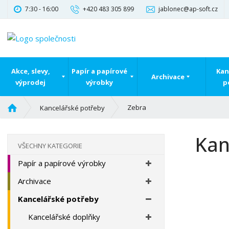
7:30 - 16:00
+420 483 305 899
jablonec@ap-soft.cz
Akce, slevy,
Papír a papírové
Kan
Archivace
výprodej
výrobky
p
Ú
Zebra
Kancelářské potřeby
v
o
Kan
d
VŠECHNY KATEGORIE
n
Papír a papírové výrobky
í
s
Archivace
t
r
Kancelářské potřeby
a
Kancelářské doplňky
n