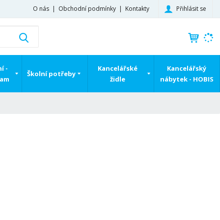
Přihlásit se
O nás
Obchodní podmínky
Kontakty
K
Vyhledat
d
o
h
í -
Kancelářské
Kancelářský
Školní potřeby
l
ram
židle
nábytek - HOBIS
e
d
á
,
t
e
n
n
a
j
d
e