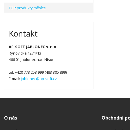
TOP produkty měsíce
Kontakt
AP-SOFT JABLONEC s. r. o.
Rýnovická 1274/13
466 01 Jablonec nad Nisou
tel. +420 773 253 999 (483 305 899)
E-mail:
jablonec@ap-soft.cz
O nás
Obchodní p