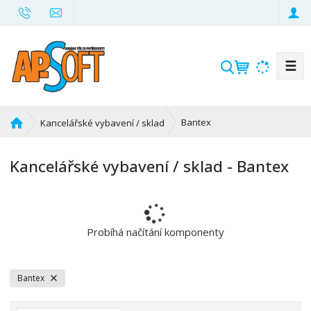
☰
V
y
h
l
Ú
Bantex
Kancelářské vybavení / sklad
e
v
d
o
Kancelářské vybavení / sklad - Bantex
d
a
n
t
í
s
t
Probíhá načítání komponenty
r
a
n
Bantex
a