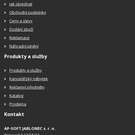
Jak objednat
Obchodní podmínky
Ceny a slevy
Dodání zboží
Reklamace
Náhradní plnění
Produkty a služby
Produkty a služby
Kancelářský nábytek
Reklamní předměty
Katalog
Prodejna
Kontakt
AP-SOFT JABLONEC s. r. o.
Rýnovická 1274/13