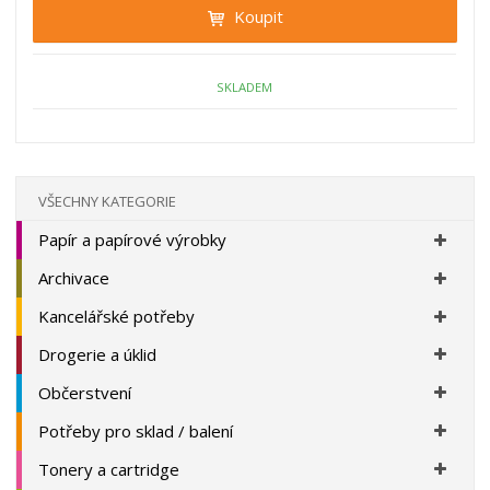
t
i
Koupit
t
m
t
p
n
m
o
o
n
ž
o
č
SKLADEM
s
ž
e
t
s
t
v
t
í
v
í
VŠECHNY KATEGORIE
Papír a papírové výrobky
Archivace
Kancelářské potřeby
Drogerie a úklid
Občerstvení
Potřeby pro sklad / balení
Tonery a cartridge