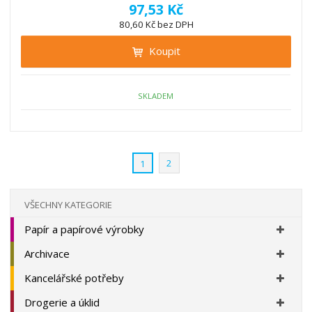
í
v
ě
97,53 Kč
ž
ý
n
80,60 Kč bez DPH
i
š
i
t
i
Koupit
t
m
t
p
n
m
o
o
n
ž
o
č
SKLADEM
s
ž
e
t
s
t
v
t
í
v
2
1
í
VŠECHNY KATEGORIE
Papír a papírové výrobky
Archivace
Kancelářské potřeby
Drogerie a úklid