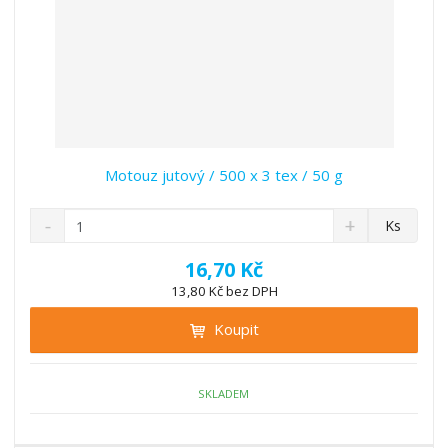
Motouz jutový / 500 x 3 tex / 50 g
S
N
Z
Ks
n
a
m
í
v
ě
16,70 Kč
ž
ý
n
13,80 Kč bez DPH
i
š
i
t
i
Koupit
t
m
t
p
n
m
o
o
n
ž
o
č
SKLADEM
s
ž
e
t
s
t