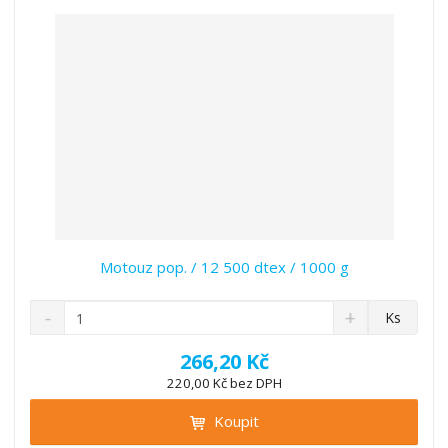
v
t
í
v
í
Motouz pop. / 12 500 dtex / 1000 g
S
N
Z
Ks
n
a
m
í
v
ě
266,20 Kč
ž
ý
n
220,00 Kč bez DPH
i
š
i
t
i
Koupit
t
m
t
p