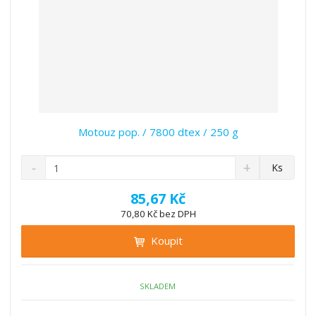
Motouz pop. / 7800 dtex / 250 g
S
N
Z
Ks
n
a
m
í
v
ě
85,67 Kč
ž
ý
n
70,80 Kč bez DPH
i
š
i
t
i
Koupit
t
m
t
p
n
m
o
o
n
ž
o
č
SKLADEM
s
ž
e