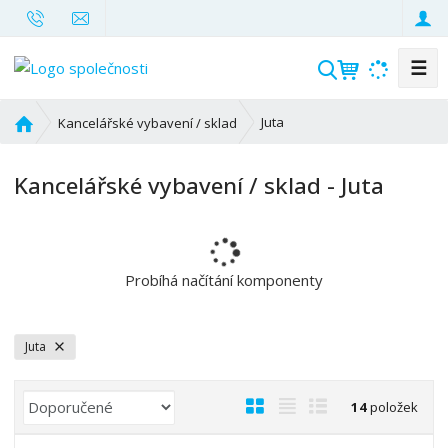
☰
V
y
h
Ú
Juta
Kancelářské vybavení / sklad
l
v
o
e
Kancelářské vybavení / sklad - Juta
d
d
n
a
í
t
s
t
Probíhá načítání komponenty
r
a
n
Juta
a
Ř
O
T
Ř
14
položek
a
b
a
á
z