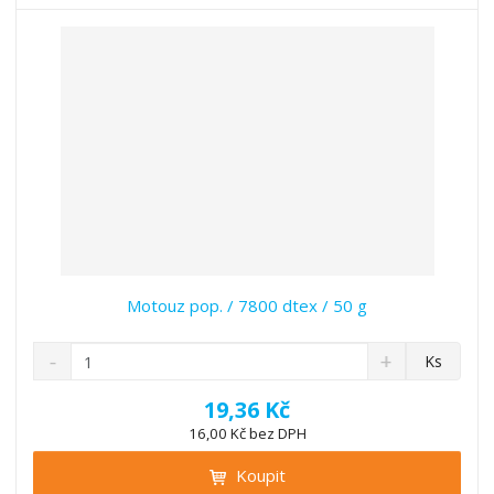
t
s
t
v
t
í
v
í
Motouz pop. / 7800 dtex / 50 g
S
N
Z
Ks
n
a
m
í
v
ě
19,36 Kč
ž
ý
n
16,00 Kč bez DPH
i
š
i
t
i
Koupit
t
m
t