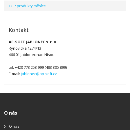
TOP produkty měsíce
Kontakt
AP-SOFT JABLONEC s. r. o.
Rýnovická 1274/13
466 01 Jablonec nad Nisou
tel. +420 773 253 999 (483 305 899)
E-mail:
jablonec@ap-soft.cz
O nás
O nás