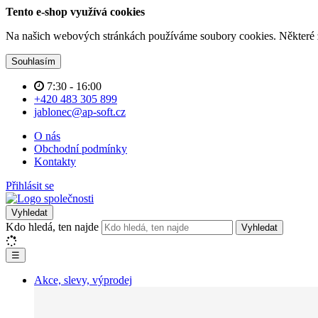
Tento e-shop využívá cookies
Na našich webových stránkách používáme soubory cookies. Některé z n
Souhlasím
7:30 - 16:00
+420 483 305 899
jablonec@ap-soft.cz
O nás
Obchodní podmínky
Kontakty
Přihlásit se
Vyhledat
Kdo hledá, ten najde
Vyhledat
☰
Akce, slevy, výprodej