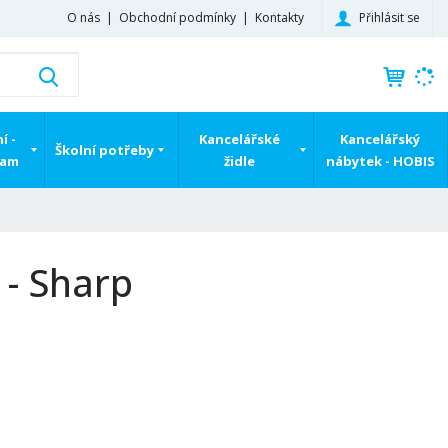
Přihlásit se
O nás
Obchodní podmínky
Kontakty
K
Vyhledat
d
o
h
í -
Kancelářské
Kancelářský
Školní potřeby
l
ram
židle
nábytek - HOBIS
e
d
á
,
t
 - Sharp
e
n
n
a
j
d
e