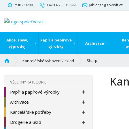
7:30 - 16:00
+420 483 305 899
jablonec@ap-soft.cz
Akce, slevy,
Papír a papírové
Kan
Archivace
výprodej
výrobky
p
Ú
Sharp
Kancelářské vybavení / sklad
v
o
Kan
d
VŠECHNY KATEGORIE
n
Papír a papírové výrobky
í
s
Archivace
t
r
Kancelářské potřeby
a
Drogerie a úklid
n