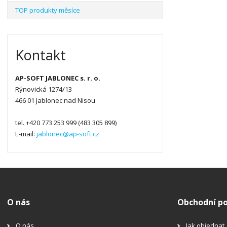
TOP produkty měsíce
Kontakt
AP-SOFT JABLONEC s. r. o.
Rýnovická 1274/13
466 01 Jablonec nad Nisou
tel. +420 773 253 999 (483 305 899)
E-mail:
jablonec@ap-soft.cz
O nás
Obchodní p
O nás
Jak objednat