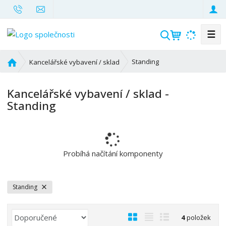
☰
V
y
h
Ú
Standing
Kancelářské vybavení / sklad
l
v
o
e
Kancelářské vybavení / sklad -
d
d
Standing
n
a
í
t
s
t
r
Probíhá načítání komponenty
a
n
a
Standing
Ř
O
T
Ř
4
položek
a