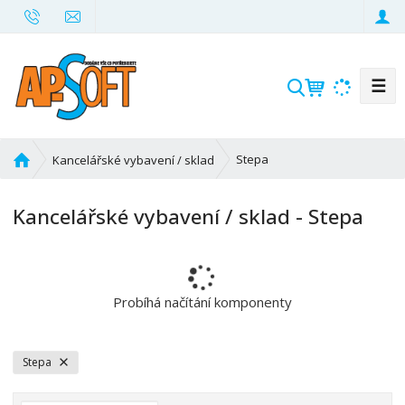
☰
V
y
h
l
Ú
Stepa
Kancelářské vybavení / sklad
e
v
d
o
Kancelářské vybavení / sklad - Stepa
d
a
n
t
í
s
t
Probíhá načítání komponenty
r
a
n
Stepa
a