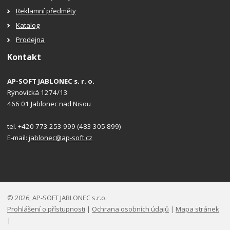
Reklamní předměty
Katalog
Prodejna
Kontakt
AP-SOFT JABLONEC s. r. o.
Rýnovická 1274/13
466 01 Jablonec nad Nisou
tel. +420 773 253 999 (483 305 899)
E-mail:
jablonec@ap-soft.cz
© 2026, AP-SOFT JABLONEC s.r.o.
Prohlášení o přístupnosti
|
Ochrana osobních údajů
|
Mapa stránek
|