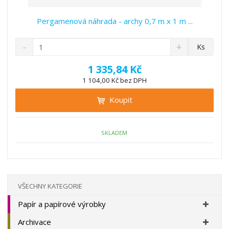
Pergamenová náhrada - archy 0,7 m x 1 m ...
S
N
Z
Ks
n
a
m
í
v
ě
1 335,84 Kč
ž
ý
n
1 104,00 Kč bez DPH
i
š
i
t
i
Koupit
t
m
t
p
n
m
o
o
n
ž
o
č
SKLADEM
s
ž
e
t
s
t
v
t
í
v
í
VŠECHNY KATEGORIE
Papír a papírové výrobky
Archivace