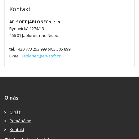
Kontakt
AP-SOFT JABLONEC s. r. o.
Rýnovická 1274/13
466 01 Jablonec nad Nisou
tel. +420 773 253 999 (483 305 899)
E-mail:
jablonec@ap-soft.cz
O nás
O nás
Pomáháme
Kontakt