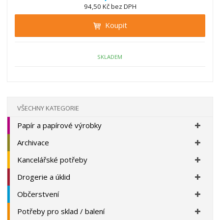
n
94,50 Kč bez DPH
i
š
i
t
i
Koupit
t
m
t
p
n
m
o
o
n
ž
o
č
SKLADEM
s
ž
e
t
s
t
v
t
í
v
í
VŠECHNY KATEGORIE
Papír a papírové výrobky
Archivace
Kancelářské potřeby
Drogerie a úklid
Občerstvení
Potřeby pro sklad / balení