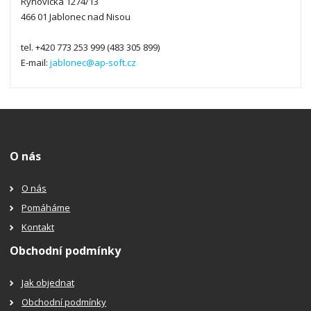
Rýnovická 1274/13
466 01 Jablonec nad Nisou
tel. +420 773 253 999 (483 305 899)
E-mail:
jablonec@ap-soft.cz
O nás
O nás
Pomáháme
Kontakt
Obchodní podmínky
Jak objednat
Obchodní podmínky