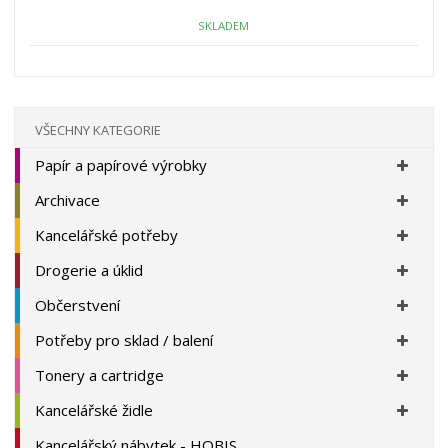
o
o
n
ž
o
č
SKLADEM
s
ž
e
t
s
t
v
t
í
v
í
VŠECHNY KATEGORIE
Papír a papírové výrobky
Archivace
Kancelářské potřeby
Drogerie a úklid
Občerstvení
Potřeby pro sklad / balení
Tonery a cartridge
Kancelářské židle
Kancelářský nábytek - HOBIS