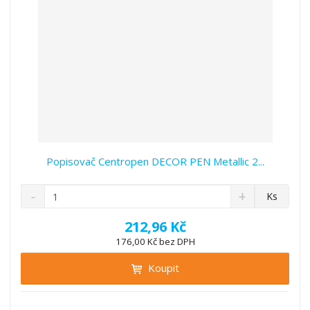
í
Popisovač Centropen DECOR PEN Metallic 2...
S
N
Z
Ks
n
a
m
í
v
ě
212,96 Kč
ž
ý
n
176,00 Kč bez DPH
i
š
i
t
i
Koupit
t
m
t
p
n
m
o
o
n