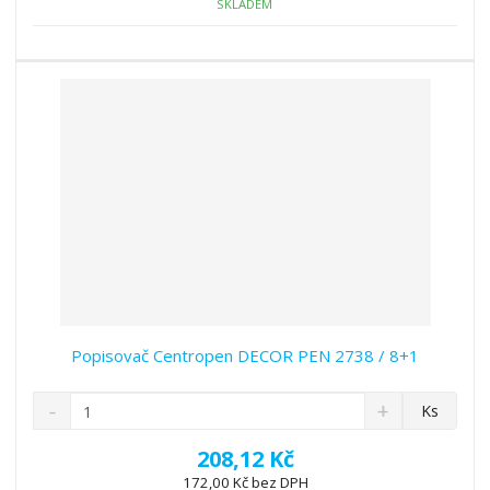
ž
o
č
SKLADEM
s
ž
e
t
s
t
v
t
í
v
í
Popisovač Centropen DECOR PEN 2738 / 8+1
S
N
Z
Ks
n
a
m
í
v
ě
208,12 Kč
ž
ý
n
172,00 Kč bez DPH
i
š