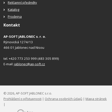
Reklamní předměty
Katalog
Prodejna
Kontakt
AP-SOFT JABLONEC s. r. o.
Rýnovická 1274/13
466 01 Jablonec nad Nisou
tel. +420 773 253 999 (483 305 899)
E-mail:
jablonec@ap-soft.cz
© 2026, AP-SOFT JABLONEC s.r.o.
Prohlášení o přístupnosti
|
Ochrana osobních údajů
|
Mapa stránek
|
E