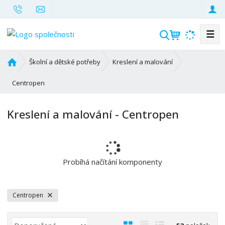
☰
V
y
h
Ú
Školní a dětské potřeby
Kreslení a malování
l
v
o
Centropen
e
d
d
n
a
Kreslení a malování - Centropen
í
t
s
t
r
a
Probíhá načítání komponenty
n
a
Centropen
Ř
O
T
Ř