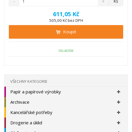
Ks
n
a
m
í
v
ě
611,05 Kč
ž
ý
n
505,00 Kč bez DPH
i
š
i
t
i
Koupit
t
m
t
p
n
m
o
o
n
ž
o
č
SKLADEM
s
ž
e
t
s
t
v
t
í
v
í
VŠECHNY KATEGORIE
Papír a papírové výrobky
Archivace
Kancelářské potřeby
Drogerie a úklid