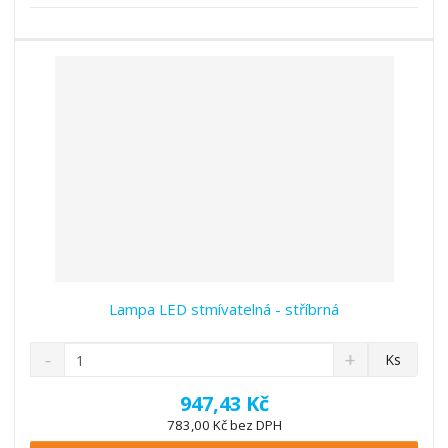
s
ž
e
t
s
t
v
t
í
v
í
Lampa LED stmívatelná - stříbrná
S
N
Z
Ks
n
a
m
í
v
ě
947,43 Kč
ž
ý
n
783,00 Kč bez DPH
i
š
i