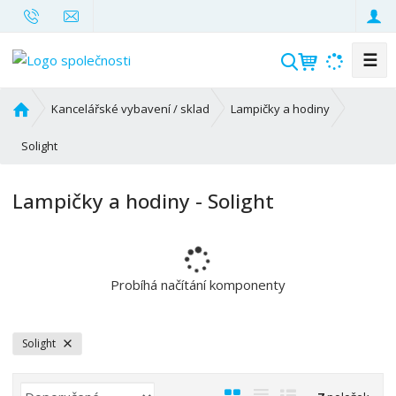
☰
V
y
h
Ú
Kancelářské vybavení / sklad
Lampičky a hodiny
l
v
o
Solight
e
d
d
n
a
Lampičky a hodiny - Solight
í
t
s
t
r
a
Probíhá načítání komponenty
n
a
Solight
Ř
O
T
Ř