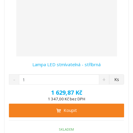
Lampa LED stmívatelná - stříbrná
S
N
Z
Ks
n
a
m
í
v
ě
1 629,87 Kč
ž
ý
n
1 347,00 Kč bez DPH
i
š
i
t
i
Koupit
t
m
t
p
n
m
o
o
n
ž
o
č
SKLADEM