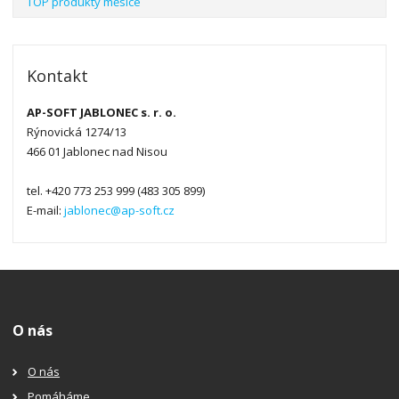
TOP produkty měsíce
Kontakt
AP-SOFT JABLONEC s. r. o.
Rýnovická 1274/13
466 01 Jablonec nad Nisou
tel. +420 773 253 999 (483 305 899)
E-mail:
jablonec@ap-soft.cz
O nás
O nás
Pomáháme