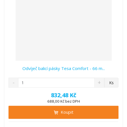
í
v
í
Odvíječ balicí pásky Tesa Comfort - 66 m...
S
N
Z
Ks
n
a
m
í
v
ě
832,48 Kč
ž
ý
n
688,00 Kč bez DPH
i
š
i
t
i
Koupit
t
m
t
p
n
m
o
o
n