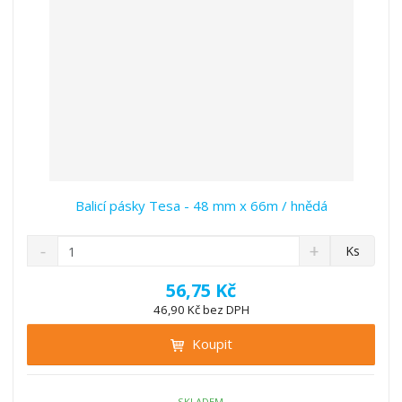
í
Balicí pásky Tesa - 48 mm x 66m / hnědá
S
N
Z
Ks
n
a
m
í
v
ě
56,75 Kč
ž
ý
n
46,90 Kč bez DPH
i
š
i
t
i
Koupit
t
m
t
p
n
m
o
o
n
SKLADEM