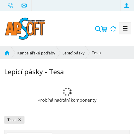
☰
V
y
h
l
Ú
Tesa
Kancelářské potřeby
Lepicí pásky
e
v
d
o
Lepicí pásky - Tesa
d
a
n
t
í
s
t
Probíhá načítání komponenty
r
a
n
Tesa
a