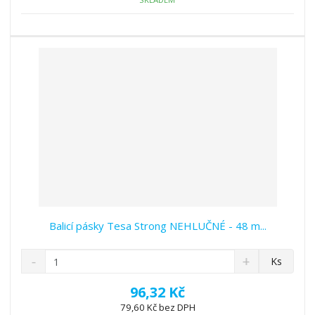
ž
o
č
s
ž
e
t
s
t
v
t
í
v
í
Balicí pásky Tesa Strong NEHLUČNÉ - 48 m...
S
N
Z
Ks
n
a
m
í
v
ě
96,32 Kč
ž
ý
n
79,60 Kč bez DPH
i
š