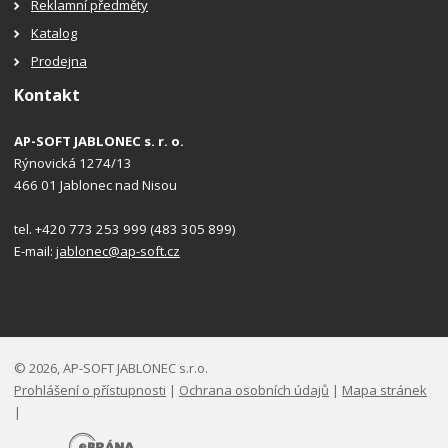
Reklamní předměty
Katalog
Prodejna
Kontakt
AP-SOFT JABLONEC s. r. o.
Rýnovická 1274/13
466 01 Jablonec nad Nisou
tel. +420 773 253 999 (483 305 899)
E-mail:
jablonec@ap-soft.cz
© 2026, AP-SOFT JABLONEC s.r.o.
Prohlášení o přístupnosti
|
Ochrana osobních údajů
|
Mapa stránek
|
E