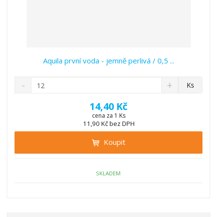
Aquila první voda - jemně perlivá / 0,5 ...
S
N
Z
Ks
n
a
m
í
v
ě
14,40 Kč
ž
ý
n
cena za 1 Ks
i
š
11,90 Kč bez DPH
i
t
i
t
m
t
Koupit
p
n
m
o
o
n
ž
o
č
SKLADEM
s
ž
e
t
s
t
v
t
í
v
í