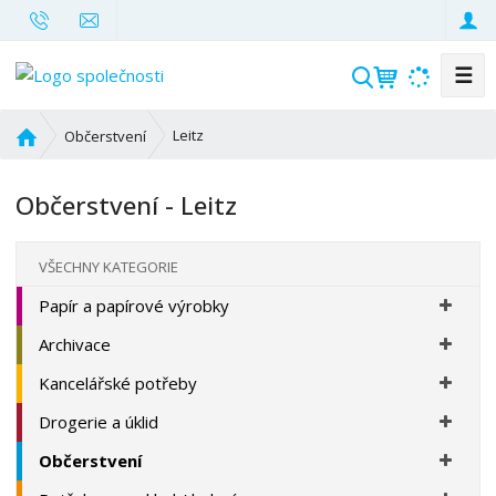
☰
V
y
h
Ú
Leitz
Občerstvení
l
v
o
e
Občerstvení - Leitz
d
d
n
a
í
t
VŠECHNY KATEGORIE
s
Papír a papírové výrobky
t
r
Archivace
a
n
Kancelářské potřeby
a
Drogerie a úklid
Občerstvení