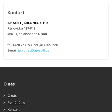
Kontakt
AP-SOFT JABLONEC s. r. o.
Rýnovická 1274/13
466 01 Jablonec nad Nisou
tel. +420 773 253 999 (483 305 899)
E-mail:
jablonec@ap-soft.cz
O nás
O nás
Pomáháme
Kontakt