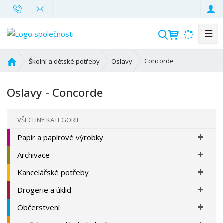
☰
V
y
h
Ú
Concorde
Školní a dětské potřeby
Oslavy
l
v
o
e
Oslavy - Concorde
d
d
n
a
í
t
VŠECHNY KATEGORIE
s
Papír a papírové výrobky
t
r
Archivace
a
n
Kancelářské potřeby
a
Drogerie a úklid
Občerstvení