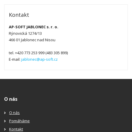
Kontakt
AP-SOFT JABLONEC s. r. o.
Rýnovická 1274/13
466 01 Jablonec nad Nisou
tel. +420 773 253 999 (483 305 899)
E-mail:
jablonec@ap-soft.cz
O nás
O nás
Pomáháme
Kontakt