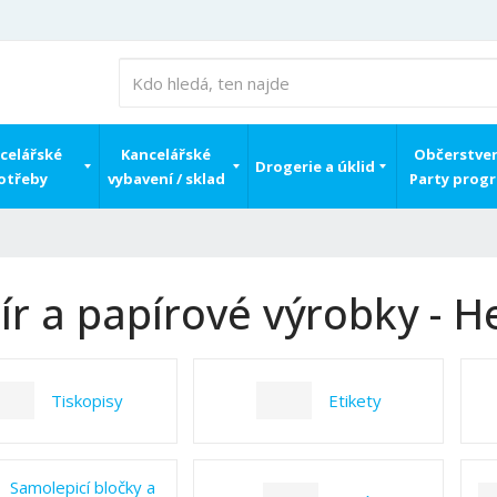
celářské
Kancelářské
Občerstven
Drogerie a úklid
otřeby
vybavení / sklad
Party prog
ír a papírové výrobky - He
Tiskopisy
Etikety
Samolepicí bločky a