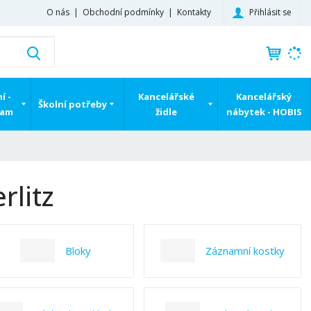
Přihlásit se
O nás
Obchodní podmínky
Kontakty
K
Vyhledat
d
o
h
í -
Kancelářské
Kancelářský
Školní potřeby
l
ram
židle
nábytek - HOBIS
e
d
á
,
t
rlitz
e
n
n
a
Bloky
Záznamní kostky
j
d
e