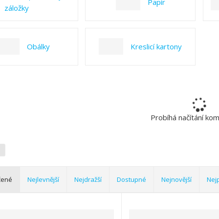
Papír
záložky
Obálky
Kreslicí kartony
Probíhá načítání ko
čené
Nejlevnější
Nejdražší
Dostupné
Nejnovější
Nej