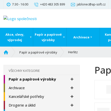
7:30 - 16:00
+420 483 305 899
jablonec@ap-soft.cz
Akce, slevy,
Papír a papírové
Kan
Archivace
výprodej
výrobky
p
Ú
Herlitz
Papír a papírové výrobky
v
o
Pap
d
VŠECHNY KATEGORIE
n
Papír a papírové výrobky
í
s
Archivace
t
r
Kancelářské potřeby
a
Drogerie a úklid
n