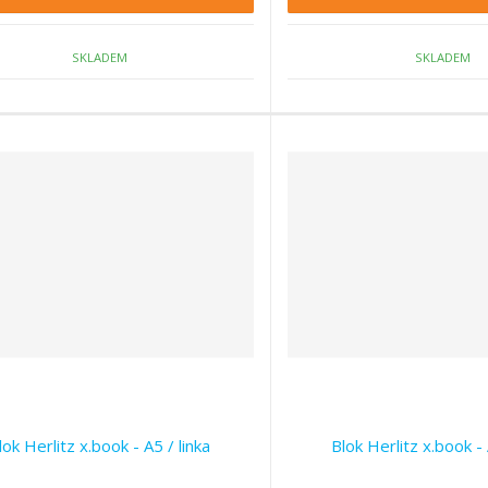
n
o
n
o
o
č
ž
ž
SKLADEM
SKLADEM
e
s
s
t
t
t
v
v
í
í
lok Herlitz x.book - A5 / linka
Blok Herlitz x.book - 