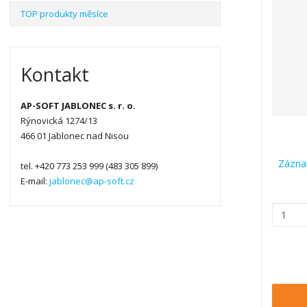
TOP produkty měsíce
e
n
í
p
Kontakt
r
o
d
AP-SOFT JABLONEC s. r. o.
u
Rýnovická 1274/13
k
466 01 Jablonec nad Nisou
t
Zázna
ů
tel. +420 773 253 999 (483 305 899)
E-mail:
jablonec@ap-soft.cz
Z
m
ě
n
i
t
p