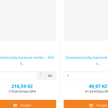
mní kostky barevné Herlitz - 650
Záznamní kostky barevné 
lí...
x...
N
Z
Ks
S
a
m
n
v
ě
216,59 Kč
49,97 Kč
í
ý
n
ž
179,00 Kč bez DPH
41,30 Kč bez D
š
i
i
i
t
t
t
Koupit
Koupit
p
m
m