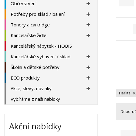
a
Občerstvení
Potřeby pro sklad / balení
Tonery a cartridge
Kancelářské židle
Kancelářský nábytek - HOBIS
Kancelářské vybavení / sklad
Školní a dětské potřeby
ECO produkty
Akce, slevy, novinky
Herlitz
Vybíráme z naší nabídky
Doporu
Ř
Akční nabídky
a
z