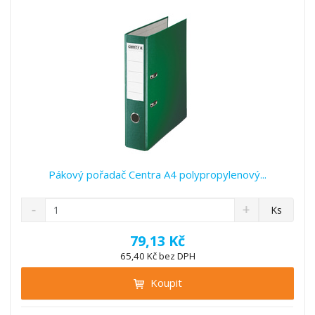
í
v
í
Pákový pořadač Centra A4 polypropylenový...
S
N
Z
Ks
n
a
m
í
v
ě
79,13 Kč
ž
ý
n
65,40 Kč bez DPH
i
š
i
t
i
Koupit
t
m
t
p
n
m
o