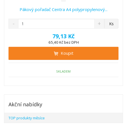
í
Pákový pořadač Centra A4 polypropylenový...
S
N
Z
Ks
n
a
m
í
v
ě
79,13 Kč
ž
ý
n
65,40 Kč bez DPH
i
š
i
t
i
Koupit
t
m
t
p
n
m
o
o
n
ž
o
č
SKLADEM
s
ž
e
t
s
t
v
t
í
v
í
Akční nabídky
TOP produkty měsíce