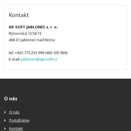
Kontakt
AP-SOFT JABLONEC s. r. o.
Rýnovická 1274/13
466 01 Jablonec nad Nisou
tel. +420 773 253 999 (483 305 899)
E-mail:
jablonec@ap-soft.cz
O nás
O nás
Pomáháme
Kontakt