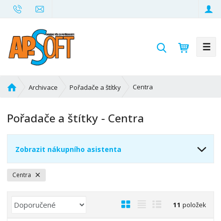
☰
V
y
h
l
Ú
Centra
Archivace
Pořadače a štítky
e
v
d
o
Pořadače a štítky - Centra
d
a
n
t
í
Zobrazit nákupního asistenta
s
t
r
Centra
a
n
Ř
O
T
Ř
11
položek
a
a
b
a
á