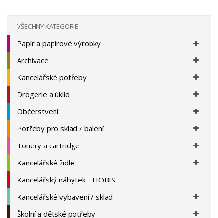
v
t
í
v
í
VŠECHNY KATEGORIE
Papír a papírové výrobky
Archivace
Kancelářské potřeby
Drogerie a úklid
Občerstvení
Potřeby pro sklad / balení
Tonery a cartridge
Kancelářské židle
Kancelářský nábytek - HOBIS
Kancelářské vybavení / sklad
Školní a dětské potřeby