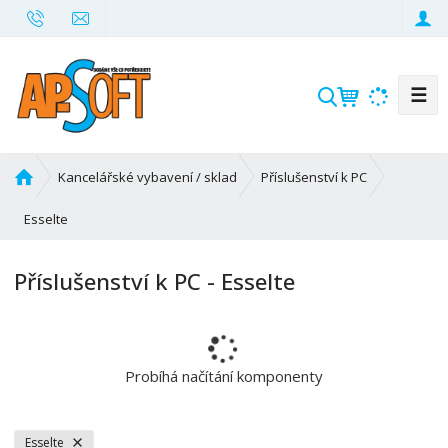
☰
V
y
h
l
Ú
Kancelářské vybavení / sklad
Příslušenství k PC
e
v
d
o
Esselte
d
a
n
t
Příslušenství k PC - Esselte
í
s
t
r
a
Probíhá načítání komponenty
n
a
Esselte