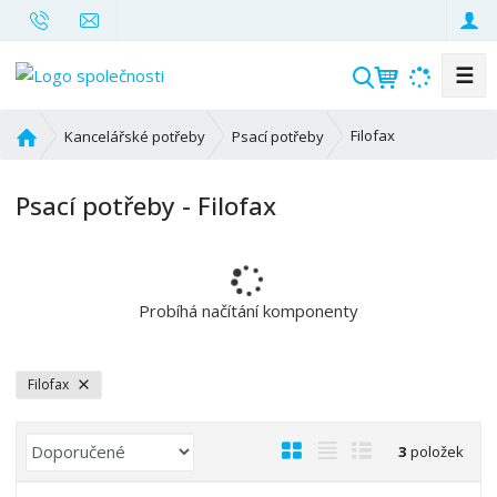
☰
V
y
h
Ú
Filofax
Kancelářské potřeby
Psací potřeby
l
v
o
e
Psací potřeby - Filofax
d
d
n
a
í
t
s
t
Probíhá načítání komponenty
r
a
n
Filofax
a
Ř
O
T
Ř
3
položek
a
b
a
á
z