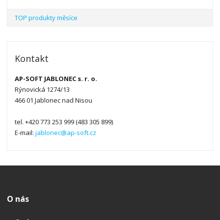
TOP produkty měsíce
Kontakt
AP-SOFT JABLONEC s. r. o.
Rýnovická 1274/13
466 01 Jablonec nad Nisou
tel. +420 773 253 999 (483 305 899)
E-mail:
jablonec@ap-soft.cz
O nás