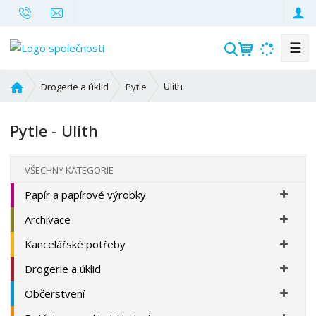
☰
V
y
h
Ú
Ulith
Drogerie a úklid
Pytle
l
v
o
e
Pytle - Ulith
d
d
n
a
í
t
VŠECHNY KATEGORIE
s
Papír a papírové výrobky
t
r
Archivace
a
n
Kancelářské potřeby
a
Drogerie a úklid
Občerstvení