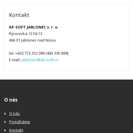
Kontakt
AP-SOFT JABLONEC s. r. o.
Rýnovická 1274/13
466 01 Jablonec nad Nisou
tel. +420 773 253 999 (483 305 899)
E-mail:
jablonec@ap-soft.cz
O nás
O nás
Pomáháme
Kontakt