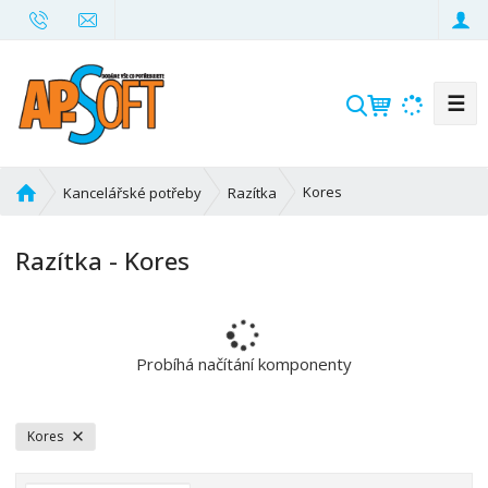
☰
V
y
h
l
Ú
Kores
Kancelářské potřeby
Razítka
e
v
d
o
Razítka - Kores
d
a
n
t
í
s
t
Probíhá načítání komponenty
r
a
n
Kores
a