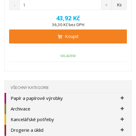
S
N
Z
Ks
n
a
m
í
v
ě
43,92 Kč
ž
ý
n
36,30 Kč bez DPH
i
š
i
t
i
Koupit
t
m
t
p
n
m
o
o
n
ž
o
č
SKLADEM
s
ž
e
t
s
t
v
t
í
v
í
VŠECHNY KATEGORIE
Papír a papírové výrobky
Archivace
Kancelářské potřeby
Drogerie a úklid