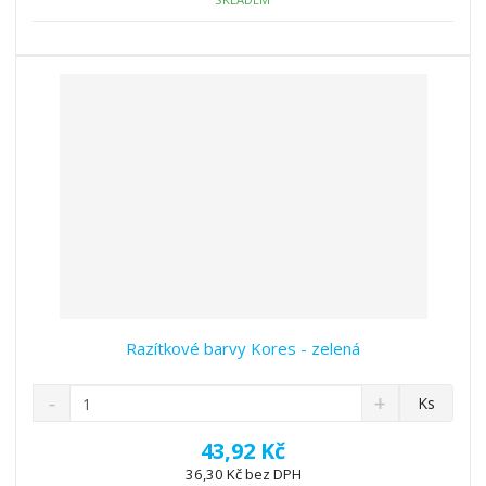
ž
o
č
s
ž
e
t
s
t
v
t
í
v
í
Razítkové barvy Kores - zelená
S
N
Z
Ks
n
a
m
í
v
ě
43,92 Kč
ž
ý
n
36,30 Kč bez DPH
i
š