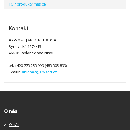
TOP produkty měsíce
Kontakt
AP-SOFT JABLONEC s. r. o.
Rýnovická 1274/13
466 01 Jablonec nad Nisou
tel. +420 773 253 999 (483 305 899)
E-mail:
jablonec@ap-soft.cz
O nás
O nás