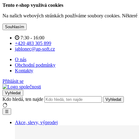
Tento e-shop využívá cookies
Na našich webových stránkách používáme soubory cookies. Některé z n
Souhlasím
7:30 - 16:00
+420 483 305 899
jablonec@ap-soft.cz
O nás
Obchodní podmínky
Kontakty
Přihlásit se
Vyhledat
Kdo hledá, ten najde
Vyhledat
☰
Akce, slevy, výprodej