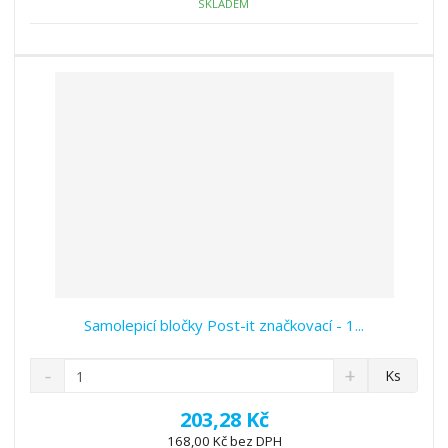
ž
o
č
SKLADEM
s
ž
e
t
s
t
v
t
í
v
í
Samolepicí bločky Post-it značkovací - 1...
S
N
Z
Ks
n
a
m
í
v
ě
203,28 Kč
ž
ý
n
168,00 Kč bez DPH
i
š