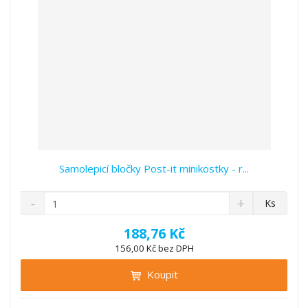
í
v
í
Samolepicí bločky Post-it minikostky - r...
S
N
Z
Ks
n
a
m
í
v
ě
188,76 Kč
ž
ý
n
156,00 Kč bez DPH
i
š
i
t
i
Koupit
t
m
t
p
n
m
o
o
n