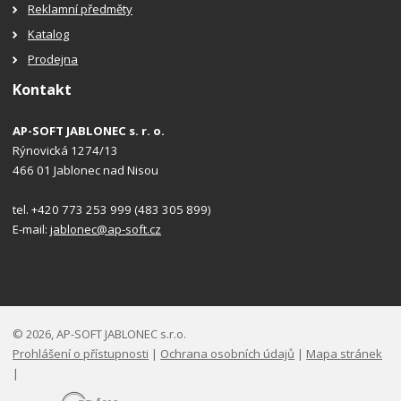
Reklamní předměty
Katalog
Prodejna
Kontakt
AP-SOFT JABLONEC s. r. o.
Rýnovická 1274/13
466 01 Jablonec nad Nisou
tel. +420 773 253 999 (483 305 899)
E-mail:
jablonec@ap-soft.cz
© 2026, AP-SOFT JABLONEC s.r.o.
Prohlášení o přístupnosti
|
Ochrana osobních údajů
|
Mapa stránek
|
E