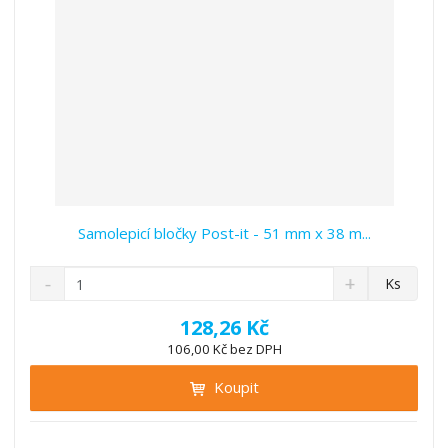
í
Samolepicí bločky Post-it - 51 mm x 38 m...
S
N
Z
Ks
n
a
m
í
v
ě
128,26 Kč
ž
ý
n
106,00 Kč bez DPH
i
š
i
t
i
Koupit
t
m
t
p
n
m
o
o
n