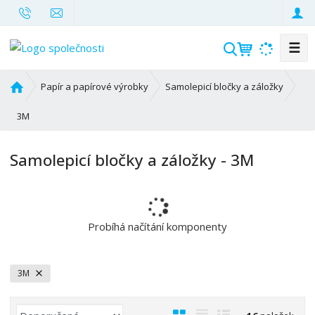
☰
V
y
h
Ú
Papír a papírové výrobky
Samolepicí bločky a záložky
l
v
o
3M
e
d
d
n
a
Samolepicí bločky a záložky - 3M
í
t
s
t
r
a
Probíhá načítání komponenty
n
a
3M
Ř
O
T
Ř