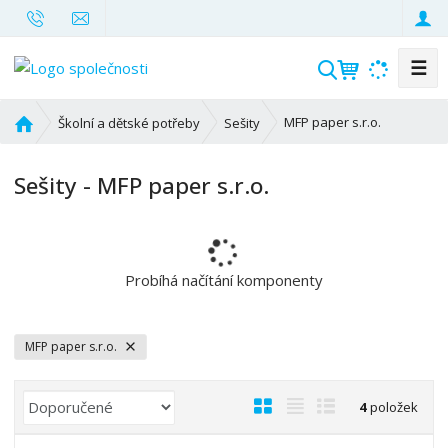
☰
V
y
h
Ú
MFP paper s.r.o.
Školní a dětské potřeby
Sešity
l
v
o
e
Sešity - MFP paper s.r.o.
d
d
n
a
í
t
s
t
Probíhá načítání komponenty
r
a
n
MFP paper s.r.o.
a
Ř
O
T
Ř
4
položek
a
b
a
á
z