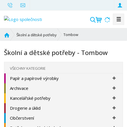
☰
V
y
h
Ú
Tombow
Školní a dětské potřeby
l
v
o
e
Školní a dětské potřeby - Tombow
d
d
n
a
í
t
VŠECHNY KATEGORIE
s
Papír a papírové výrobky
t
r
Archivace
a
n
Kancelářské potřeby
a
Drogerie a úklid
Občerstvení