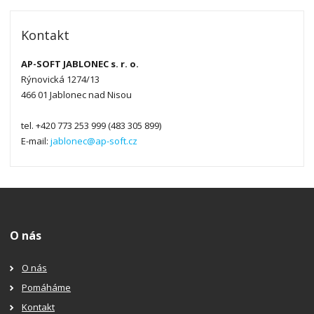
Kontakt
AP-SOFT JABLONEC s. r. o.
Rýnovická 1274/13
466 01 Jablonec nad Nisou
tel. +420 773 253 999 (483 305 899)
E-mail:
jablonec@ap-soft.cz
O nás
O nás
Pomáháme
Kontakt