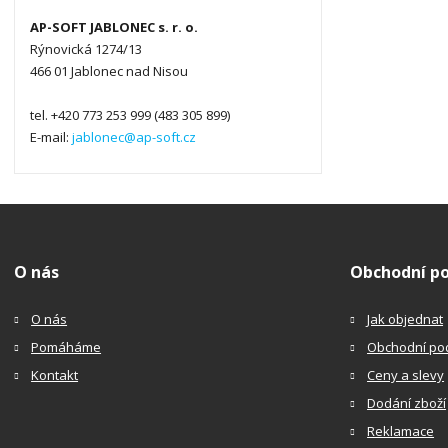
AP-SOFT JABLONEC s. r. o.
Rýnovická 1274/13
466 01 Jablonec nad Nisou
tel. +420 773 253 999 (483 305 899)
E-mail:
jablonec@ap-soft.cz
O nás
Obchodní p
O nás
Jak objednat
Pomáháme
Obchodní po
Kontakt
Ceny a slevy
Dodání zboží
Reklamace