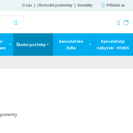
Přihlásit se
O nás
Obchodní podmínky
Kontakty
K
Vyhledat
d
o
h
í -
Kancelářské
Kancelářský
Školní potřeby
l
ram
židle
nábytek - HOBIS
e
d
á
,
t
e
n
n
a
j
mponenty
d
e