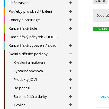
a
DELI
Občerstvení
Potřeby pro sklad / balení
Doporu
Tonery a cartridge
Ř
Kancelářské židle
a
NOVINKA
z
Kancelářský nábytek - HOBIS
e
Kancelářské vybavení / sklad
n
í
Školní a dětské potřeby
p
r
Kreslení a malování
o
Výtvarná výchova
d
u
Produkty JOVI
k
Do penálu
t
ů
Lepic
Balení dárků a dárky
Tvoření