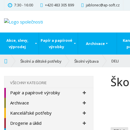
7:30 - 16:00
+420 483 305 899
jablonec@ap-soft.cz
Akce, slevy,
Papír a papírové
Kan
Archivace
výprodej
výrobky
p
Ú
DELI
Školní a dětské potřeby
Školní výbava
v
o
Ško
d
VŠECHNY KATEGORIE
n
Papír a papírové výrobky
í
s
Archivace
t
r
Kancelářské potřeby
a
Drogerie a úklid
n