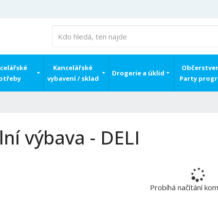
celářské
Kancelářské
Občerstven
Drogerie a úklid
otřeby
vybavení / sklad
Party prog
lní výbava - DELI
Probíhá načítání ko