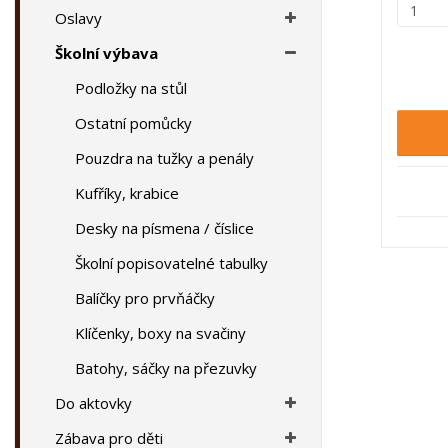
Z
Oslavy
m
ě
Školní výbava
n
Podložky na stůl
i
t
Ostatní pomůcky
p
o
Pouzdra na tužky a penály
č
Kufříky, krabice
e
t
Desky na písmena / číslice
Školní popisovatelné tabulky
Balíčky pro prvňáčky
Klíčenky, boxy na svačiny
Batohy, sáčky na přezuvky
Do aktovky
Zábava pro děti