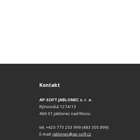
Kontakt
AP-SOFT JABLONEC s. r. o.
Rýnovická 1274/13
466 01 Jablonec nad Nisou
tel. +420 773 253 999 (483 305 899)
E-mail:
jablonec@ap-soft.cz