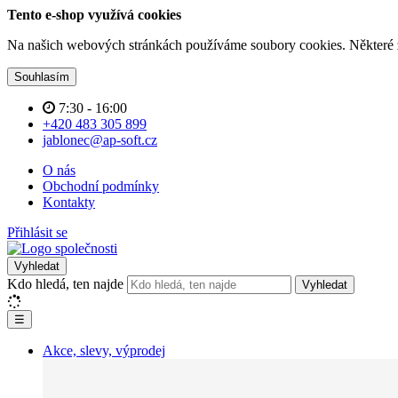
Tento e-shop využívá cookies
Na našich webových stránkách používáme soubory cookies. Některé z n
Souhlasím
7:30 - 16:00
+420 483 305 899
jablonec@ap-soft.cz
O nás
Obchodní podmínky
Kontakty
Přihlásit se
Vyhledat
Kdo hledá, ten najde
Vyhledat
☰
Akce, slevy, výprodej