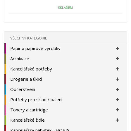
o
o
n
ž
o
č
SKLADEM
s
ž
e
t
s
t
v
t
í
v
í
VŠECHNY KATEGORIE
Papír a papírové výrobky
Archivace
Kancelářské potřeby
Drogerie a úklid
Občerstvení
Potřeby pro sklad / balení
Tonery a cartridge
Kancelářské židle
Kancelářský nábytek - HOBIS