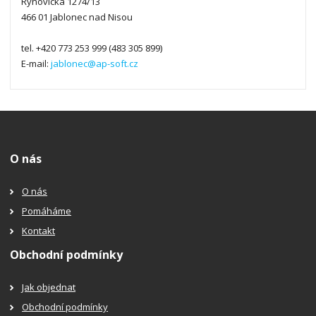
Rýnovická 1274/13
466 01 Jablonec nad Nisou
tel. +420 773 253 999 (483 305 899)
E-mail:
jablonec@ap-soft.cz
O nás
O nás
Pomáháme
Kontakt
Obchodní podmínky
Jak objednat
Obchodní podmínky