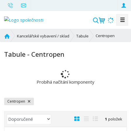
☰
V
y
h
Ú
Centropen
Kancelářské vybavení / sklad
Tabule
l
v
o
e
Tabule - Centropen
d
d
n
a
í
t
s
t
Probíhá načítání komponenty
r
a
n
Centropen
a
Ř
O
T
Ř
1
položek
a
b
a
á
z