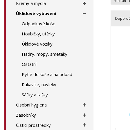
a
Mistran
Krémy a mýdla
Úklidové vybavení
Doporu
Odpadkové koše
Ř
Houbičky, utěrky
a
z
Úklidové vozíky
e
Hadry, mopy, smetáky
n
í
Ostatní
p
r
Pytle do koše a na odpad
o
Rukavice, návleky
d
u
Sáčky a tašky
k
Osobní hygiena
t
ů
Zásobníky
Čisticí prostředky