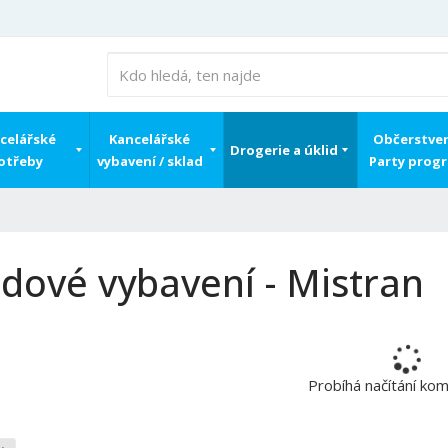
celářské
Kancelářské
Občerstven
Drogerie a úklid
otřeby
vybavení / sklad
Party prog
idové vybavení - Mistran
Probíhá načítání ko