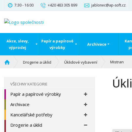
7:30 - 16:00
+420 483 305 899
jablonec@ap-soft.cz
Akce, slevy,
Papír a papírové
Kan
Archivace
výprodej
výrobky
p
Ú
Mistran
Drogerie a úklid
Úklidové vybavení
v
o
Úkl
d
VŠECHNY KATEGORIE
n
Papír a papírové výrobky
í
s
Archivace
t
r
Kancelářské potřeby
a
Drogerie a úklid
n