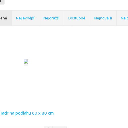
čené
Nejlevnější
Nejdražší
Dostupné
Nejnovější
Nej
Hadr na podlahu 60 x 80 cm