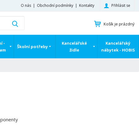
Přihlásit se
O nás
Obchodní podmínky
Kontakty
K
Vyhledat
Košík je prázdný
d
o
h
í -
Kancelářské
Kancelářský
Školní potřeby
l
ram
židle
nábytek - HOBIS
e
d
á
,
t
e
n
n
a
j
mponenty
d
e