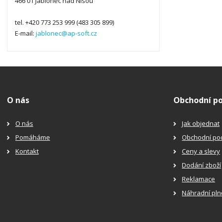
466 01 Jablonec nad Nisou
tel. +420 773 253 999 (483 305 899)
E-mail:
jablonec@ap-soft.cz
O nás
Obchodní p
O nás
Jak objednat
Pomáháme
Obchodní po
Kontakt
Ceny a slevy
Dodání zboží
Reklamace
Náhradní pln