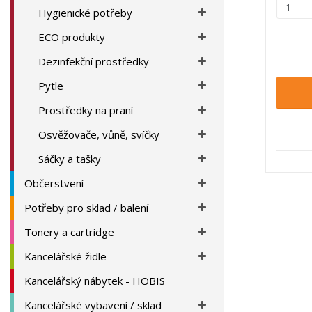
Z
Hygienické potřeby
m
ě
ECO produkty
n
Dezinfekční prostředky
i
t
Pytle
p
o
Prostředky na praní
č
Osvěžovače, vůně, svíčky
e
t
Sáčky a tašky
Občerstvení
Potřeby pro sklad / balení
Tonery a cartridge
Kancelářské židle
Kancelářský nábytek - HOBIS
Kancelářské vybavení / sklad