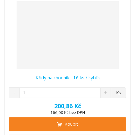
í
v
í
Křídy na chodník - 16 ks / kyblík
S
N
Z
Ks
n
a
m
í
v
ě
200,86 Kč
ž
ý
n
166,00 Kč bez DPH
i
š
i
t
i
Koupit
t
m
t
p
n
m