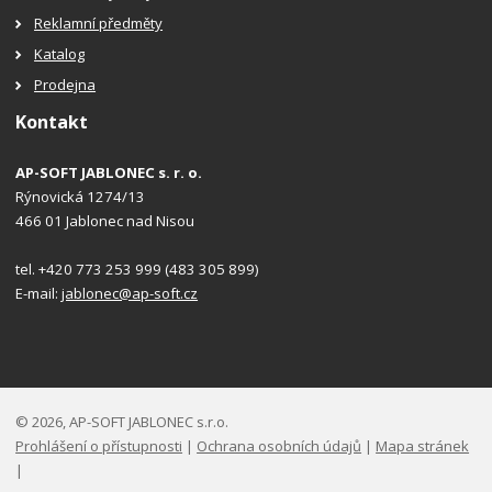
Reklamní předměty
Katalog
Prodejna
Kontakt
AP-SOFT JABLONEC s. r. o.
Rýnovická 1274/13
466 01 Jablonec nad Nisou
tel. +420 773 253 999 (483 305 899)
E-mail:
jablonec@ap-soft.cz
© 2026, AP-SOFT JABLONEC s.r.o.
Prohlášení o přístupnosti
|
Ochrana osobních údajů
|
Mapa stránek
|