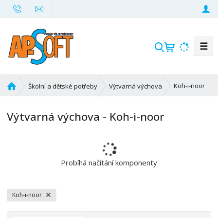
☰
V
y
h
l
Ú
Koh-i-noor
Školní a dětské potřeby
Výtvarná výchova
e
v
d
o
Výtvarná výchova - Koh-i-noor
d
a
n
t
í
s
t
Probíhá načítání komponenty
r
a
n
Koh-i-noor
a