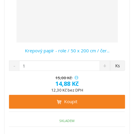
Krepový papír - role / 50 x 200 cm / čer...
S
N
Z
Ks
n
a
m
í
v
ě
15,00 Kč
ž
ý
14,88 Kč
n
i
š
i
12,30 Kč bez DPH
t
i
t
m
t
Koupit
p
n
m
o
o
n
ž
o
č
SKLADEM
s
ž
e
t
s
t