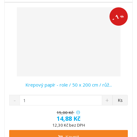
v
t
í
v
í
1
%
-
Krepový papír - role / 50 x 200 cm / růž...
S
N
Z
Ks
n
a
m
í
v
ě
15,00 Kč
ž
ý
14,88 Kč
n
i
š
i
12,30 Kč bez DPH
t
i
t
m
t
Koupit