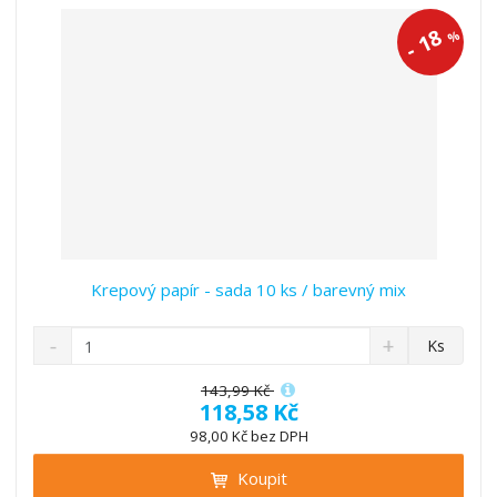
í
v
í
18
%
-
Krepový papír - sada 10 ks / barevný mix
S
N
Z
Ks
n
a
m
í
v
ě
143,99 Kč
ž
ý
118,58 Kč
n
i
š
i
98,00 Kč bez DPH
t
i
t
m
t
Koupit
p
n
m