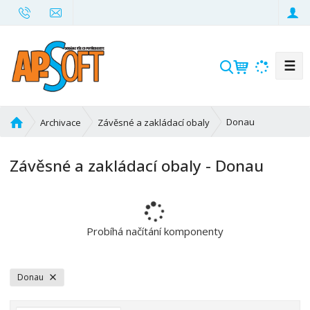
☰
V
y
h
l
Ú
Donau
Archivace
Závěsné a zakládací obaly
e
v
d
o
Závěsné a zakládací obaly - Donau
d
a
n
t
í
s
t
Probíhá načítání komponenty
r
a
n
Donau
a