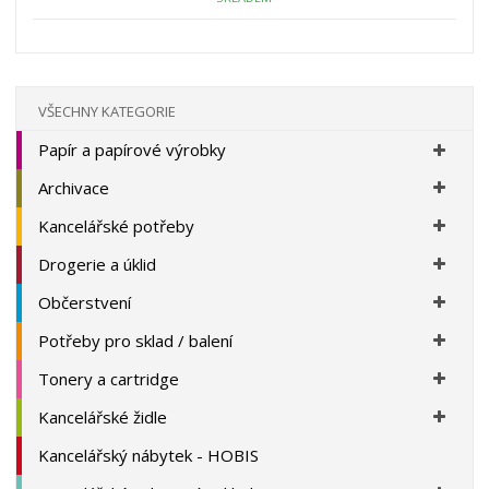
ž
o
s
ž
e
t
s
t
v
t
í
v
í
VŠECHNY KATEGORIE
Papír a papírové výrobky
Archivace
Kancelářské potřeby
Drogerie a úklid
Občerstvení
Potřeby pro sklad / balení
Tonery a cartridge
Kancelářské židle
Kancelářský nábytek - HOBIS