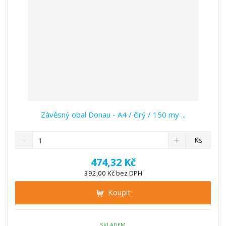
í
Závěsný obal Donau - A4 / čirý / 150 my ...
S
N
Z
Ks
n
a
m
í
v
ě
474,32 Kč
ž
ý
n
392,00 Kč bez DPH
i
š
i
t
i
Koupit
t
m
t
p
n
m
o
o
n
č
SKLADEM