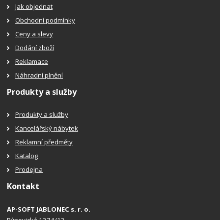
Jak objednat
Obchodní podmínky
Ceny a slevy
Dodání zboží
Reklamace
Náhradní plnění
Produkty a služby
Produkty a služby
Kancelářský nábytek
Reklamní předměty
Katalog
Prodejna
Kontakt
AP-SOFT JABLONEC s. r. o.
Rýnovická 1274/13