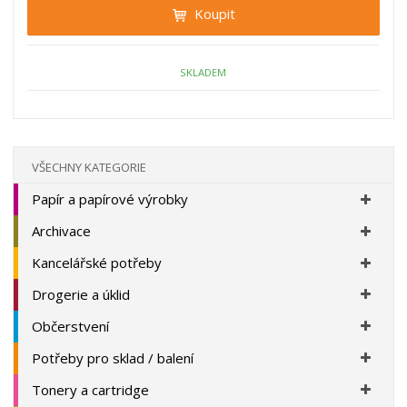
t
i
Koupit
t
m
t
p
n
m
o
o
n
ž
o
č
SKLADEM
s
ž
e
t
s
t
v
t
í
v
í
VŠECHNY KATEGORIE
Papír a papírové výrobky
Archivace
Kancelářské potřeby
Drogerie a úklid
Občerstvení
Potřeby pro sklad / balení
Tonery a cartridge