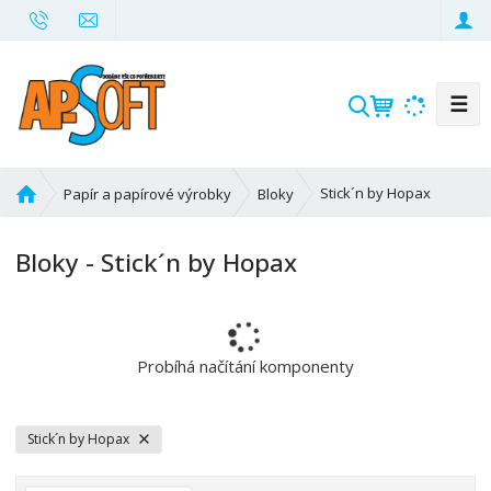
☰
V
y
h
l
Ú
Stick´n by Hopax
Papír a papírové výrobky
Bloky
e
v
d
o
Bloky - Stick´n by Hopax
d
a
n
t
í
s
t
Probíhá načítání komponenty
r
a
n
Stick´n by Hopax
a