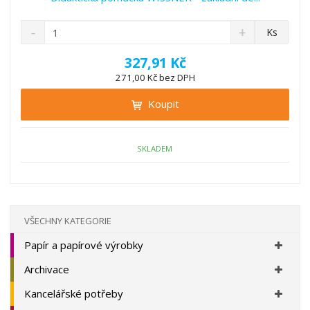
S
N
Z
Ks
n
a
m
í
v
ě
327,91 Kč
ž
ý
n
271,00 Kč bez DPH
i
š
i
t
i
Koupit
t
m
t
p
n
m
o
o
n
ž
o
č
SKLADEM
s
ž
e
t
s
t
v
t
í
v
í
VŠECHNY KATEGORIE
Papír a papírové výrobky
Archivace
Kancelářské potřeby