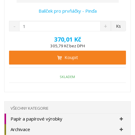
Balíček pro prvňáčky - Pinďa
S
N
Z
Ks
n
a
m
í
v
ě
370,01 Kč
ž
ý
n
305,79 Kč bez DPH
i
š
i
t
i
Koupit
t
m
t
p
n
m
o
o
n
ž
o
č
SKLADEM
s
ž
e
t
s
t
v
t
í
v
í
VŠECHNY KATEGORIE
Papír a papírové výrobky
Archivace