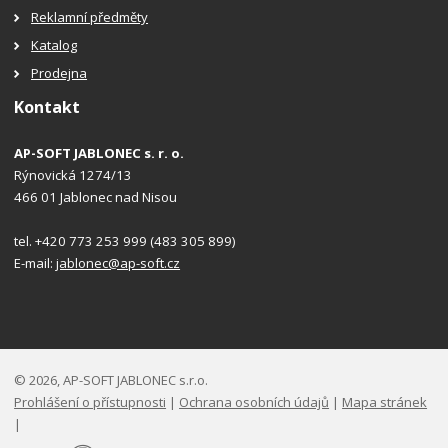
Reklamní předměty
Katalog
Prodejna
Kontakt
AP-SOFT JABLONEC s. r. o.
Rýnovická 1274/13
466 01 Jablonec nad Nisou
tel. +420 773 253 999 (483 305 899)
E-mail:
jablonec@ap-soft.cz
© 2026, AP-SOFT JABLONEC s.r.o.
Prohlášení o přístupnosti
|
Ochrana osobních údajů
|
Mapa stránek
|