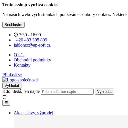
Tento e-shop využívá cookies
Na našich webových stránkách používáme soubory cookies. Některé z n
Souhlasím
7:30 - 16:00
+420 483 305 899
jablonec@ap-soft.cz
O nás
Obchodní podmínky
Kontakty
Přihlásit se
Vyhledat
Kdo hledá, ten najde
Vyhledat
☰
Akce, slevy, výprodej