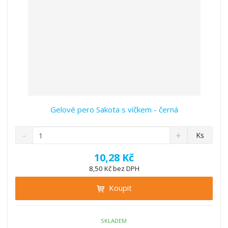
Gelové pero Sakota s víčkem - černá
S
N
Z
Ks
n
a
m
í
v
ě
10,28 Kč
ž
ý
n
8,50 Kč bez DPH
i
š
i
t
i
Koupit
t
m
t
p
n
m
o
o
n
ž
o
č
SKLADEM