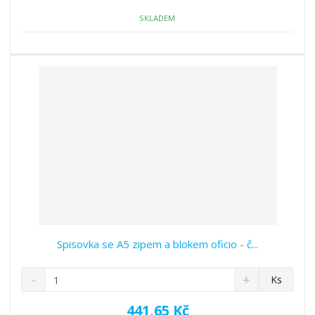
o
o
n
ž
o
č
SKLADEM
s
ž
e
t
s
t
v
t
í
v
í
Spisovka se A5 zipem a blokem oficio - č...
S
N
Z
Ks
n
a
m
í
v
ě
441,65 Kč