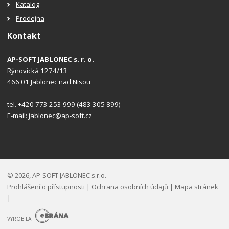
Katalog
Prodejna
Kontakt
AP-SOFT JABLONEC s. r. o.
Rýnovická 1274/13
466 01 Jablonec nad Nisou
tel. +420 773 253 999 (483 305 899)
E-mail:
jablonec@ap-soft.cz
© 2026, AP-SOFT JABLONEC s.r.o.
Prohlášení o přístupnosti
|
Ochrana osobních údajů
|
Mapa stránek
|
E
B
VYROBILA
R