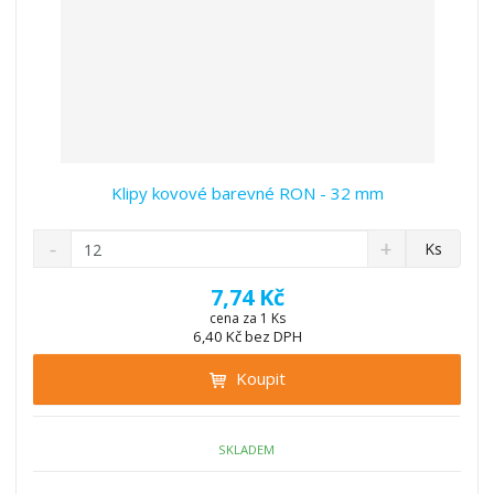
Klipy kovové barevné RON - 32 mm
S
N
Z
Ks
n
a
m
í
v
ě
7,74 Kč
ž
ý
n
cena za 1 Ks
i
š
6,40 Kč bez DPH
i
t
i
t
m
t
Koupit
p
n
m
o
o
n
ž
o
č
SKLADEM
s
ž
e
t
s
t