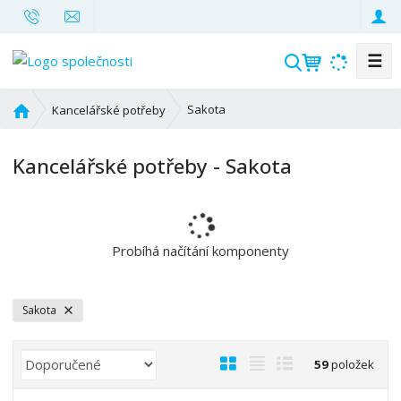
☰
V
y
h
Ú
Sakota
Kancelářské potřeby
l
v
o
e
Kancelářské potřeby - Sakota
d
d
n
a
í
t
s
t
Probíhá načítání komponenty
r
a
n
Sakota
a
Ř
O
T
Ř
59
položek
a
b
a
á
z